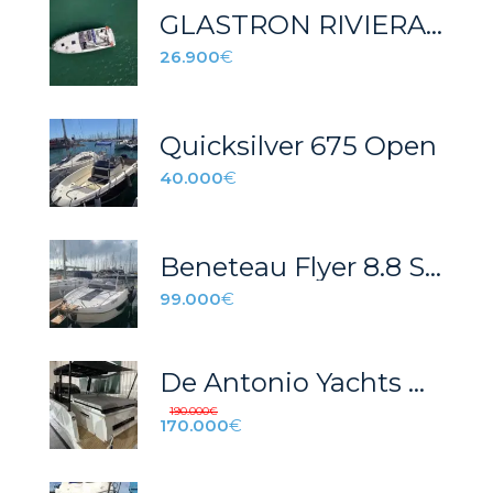
GLASTRON RIVIERA RV 350
26.900
€
Quicksilver 675 Open
40.000
€
Beneteau Flyer 8.8 Sundeck
99.000
€
De Antonio Yachts D28
190.000
€
170.000
€