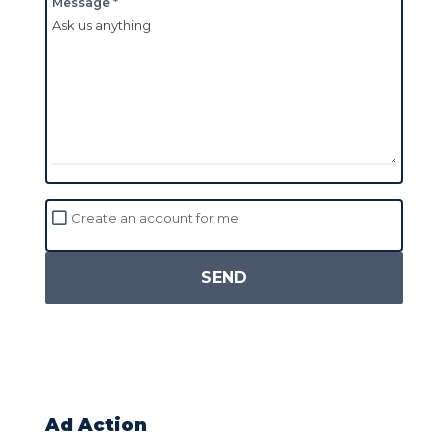
Message *
Create an account for me
SEND
Ad Action