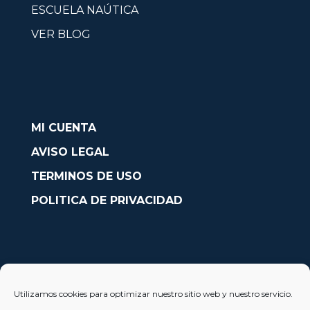
ESCUELA NAÚTICA
VER BLOG
MI CUENTA
AVISO LEGAL
TERMINOS DE USO
POLITICA DE PRIVACIDAD
CONTACTO
Utilizamos cookies para optimizar nuestro sitio web y nuestro servicio.
Avda. País Valencià nº54, Oficina 23, Alcoy (Alicante)