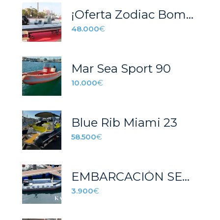
¡Oferta Zodiac Bombard 700 explorer! Última Unidad
48.000
€
Mar Sea Sport 90
10.000
€
Blue Rib Miami 23
58.500
€
EMBARCACIÓN SEMIRRÍGIDA DUARRY SR-6NAR
3.900
€