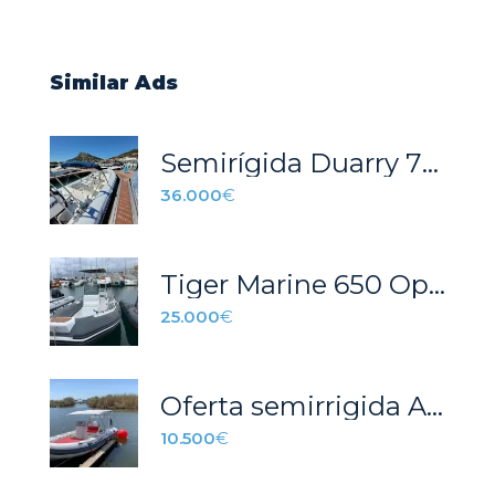
Similar Ads
Semirígida Duarry 730
36.000
€
Tiger Marine 650 Open
25.000
€
Oferta semirrigida Astec 530
10.500
€