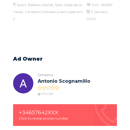
Spain, Balearic Islands, Sant Josep de sa
240 #45157
Talaia, Carretera D'eivissa a sant josep km
2 January,
2
2026
Ad Owner
Company
Antonio Scognamillo
OFFLINE
+34657642XXX
Click to reveal phone number