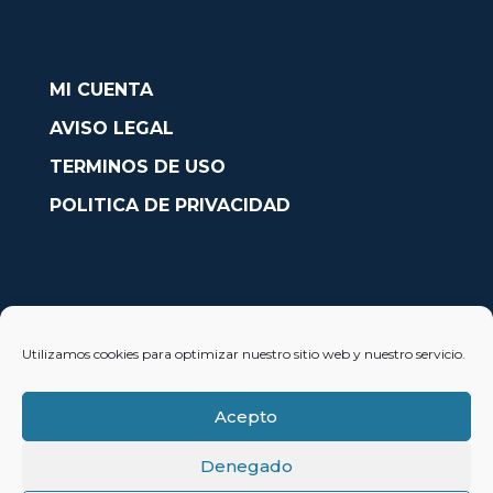
MI CUENTA
AVISO LEGAL
TERMINOS DE USO
POLITICA DE PRIVACIDAD
CONTACTO
Utilizamos cookies para optimizar nuestro sitio web y nuestro servicio.
Avda. País Valencià nº54, Oficina 23, Alcoy (Alicante)
info@solobarcos.es
Acepto
Denegado