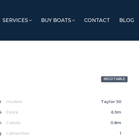
SERVICES
BUY BOATS
CONTACT
BLOG
NEGOTIABLE
r
modelo
Taylor 50
4
Eslora
6.5m
m
Calado
0.8m
g
Camarotes
1