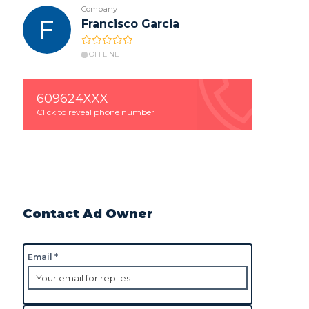
Company
Francisco Garcia
OFFLINE
609624XXX
Click to reveal phone number
Contact Ad Owner
Email *