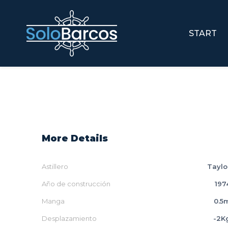
START
More Details
Astillero
Taylo
Año de construcción
197
Manga
0.5
Desplazamiento
-2K