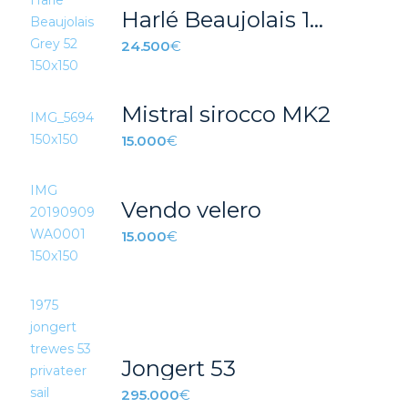
Harlé Beaujolais 10.10
24.500
€
Mistral sirocco MK2
15.000
€
Vendo velero
15.000
€
Jongert 53
295.000
€