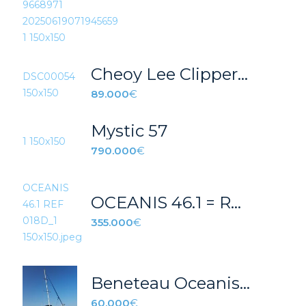
Cheoy Lee Clipper Ketch 42
89.000
€
Mystic 57
790.000
€
OCEANIS 46.1 = REF 018T
355.000
€
Beneteau Oceanis 390 con amarre en el Real Club Náutico de Palma
60.000
€