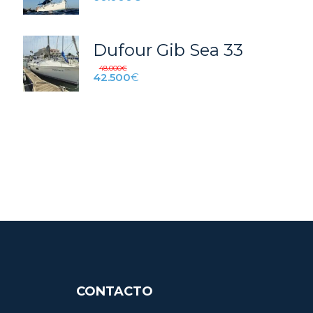
Dufour Gib Sea 33
48.000
€
42.500
€
CONTACTO