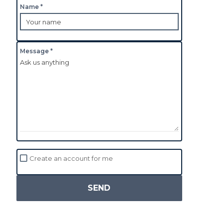
Name *
Message *
Create an account for me
SEND