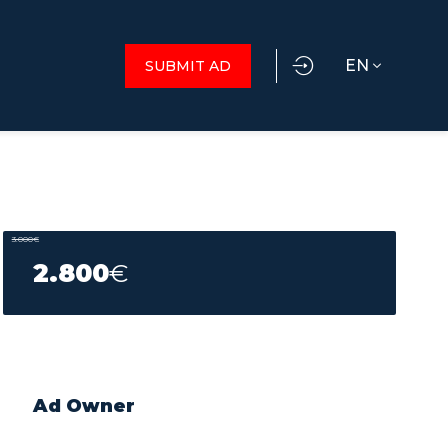
EN
SUBMIT AD
3.000
€
2.800
€
Ad Owner