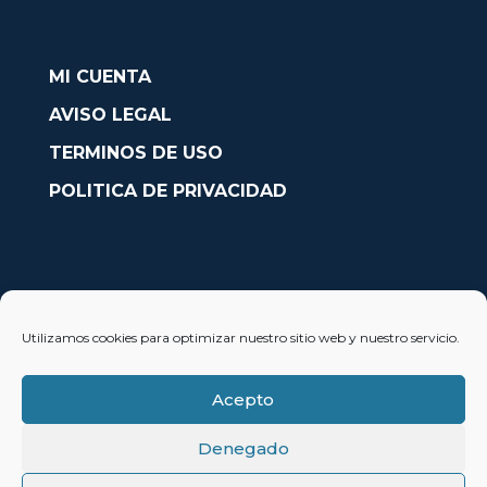
MI CUENTA
AVISO LEGAL
TERMINOS DE USO
POLITICA DE PRIVACIDAD
CONTACTO
Utilizamos cookies para optimizar nuestro sitio web y nuestro servicio.
Avda. País Valencià nº54, Oficina 23, Alcoy (Alicante)
info@solobarcos.es
Acepto
Denegado