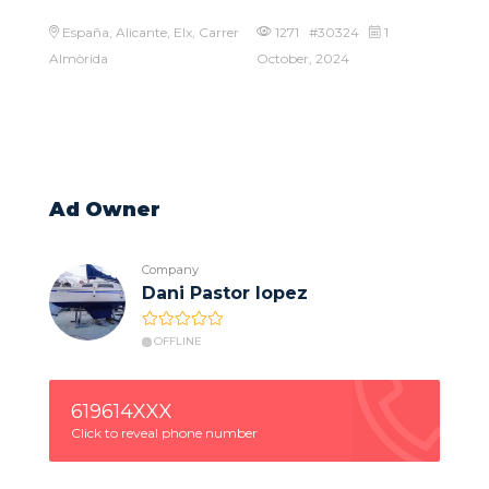
España, Alicante, Elx, Carrer
1271 #30324
1
Almòrida
October, 2024
Ad Owner
Company
Dani Pastor lopez
OFFLINE
619614XXX
Click to reveal phone number