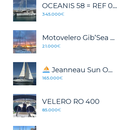
OCEANIS 58 = REF 014T
345.000
€
Motovelero Gib’Sea 33 MS100 Ketch (1979)
21.000
€
Jeanneau Sun Odyssey 49 DS – Excelente estado – venta directa
165.000
€
VELERO RO 400
85.000
€