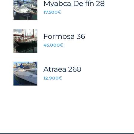
Myabca Delfín 28
17.500
€
Formosa 36
45.000
€
Atraea 260
12.900
€