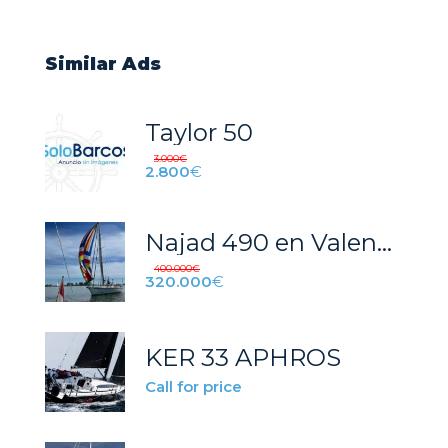
Similar Ads
Taylor 50
3.000
€
2.800
€
Najad 490 en Valencia: Velero Exclusivo Como Nuevo
400.000
€
320.000
€
KER 33 APHROS
Call for price