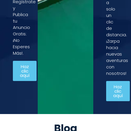
Regístrate
a
y
solo
Publica
un
tu
clic
Anuncio
de
Gratis:
distancia.
¡No
¡Zarpa
Esperes
hacia
Más!.
nuevas
aventuras
Haz
con
clic
nosotros!
aquí
Haz
clic
aquí
Blog