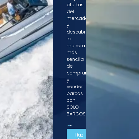
ofertas
del
mercado
y
descubre
la
manera
más
sencilla
de
comprar
y
vender
barcos
con
SOLO
BARCOS.
Haz