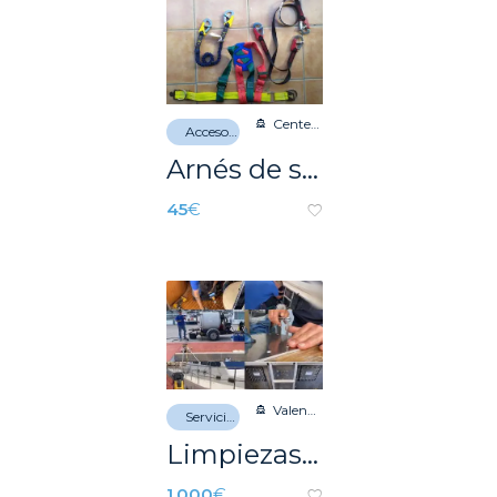
Centelles
Accesorios náuticos
Arnés de seguridad EVAL de cintura ajustable para adulto
45
€
Valencia
Servicios náuticos
Limpiezas de depósitos de gasoil en barcos
1.000
€