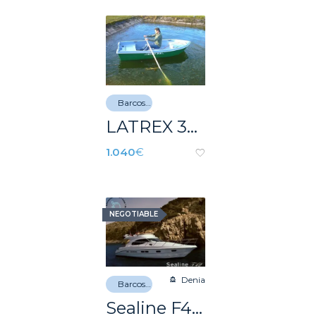
Barcos de recreo
LATREX 340
1.040
€
NEGOTIABLE
Denia
Barcos de recreo
Sealine F42 (2006)