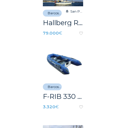
San Pedro del Pinatar
Barcos de recreo
Hallberg Rassy 352 Scandinavia
79.000
€
Barcos de recreo
F-RIB 330 RF SPRINT
3.320
€