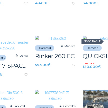
€
4.460
€
34.000
€
NEGOTIABLE
Manilva
Barcos de recreo
Barcos de recreo
Rinker 260 EC
Dénia
Barcos de recreo
135.000
€
Flyer 7 SPACEdeck – STOCK
59.900
€
120.000
€
€
San Pedro del Pinatar
Centelles
Barcos de recreo
Accesorios náuticos