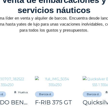
servicios náuticos
ma líder en venta y alquiler de barcos. Encuentra desde lan
na hasta yates de lujo para unas vacaciones inolvidables, 
para todos los gustos y presupuestos.
Huelva
Barcos de recreo
Barcos de recreo
Barcos de recreo
VENDO BENETEAU ANTARES 600 HB
F-RIB 375 GT