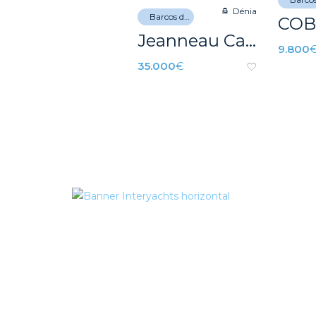
Dénia
Barcos de recreo
Jeanneau Cap Camarat 6.5 CC – REF 025P
9.800
35.000
€