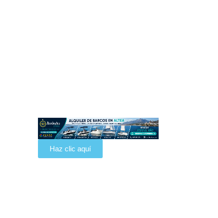
Elige tu barco
Disfruta de la tranquilidad que ofrece
nuestra plataforma con procesos
seguros y las mejores ofertas del
mercado y descubre la manera más
sencilla de comprar y vender barcos
con SOLO BARCOS.
Haz clic aquí