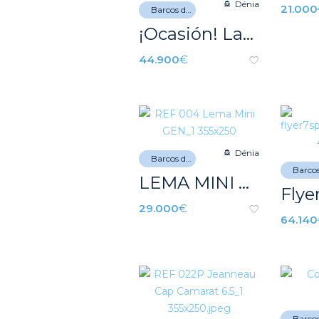
Dénia
21.000
Barcos de recreo
¡Ocasión! Larson Cabrio 260
44.900
€
Dénia
Barcos de recreo
LEMA MINI GEN = REF 004A
29.000
€
64.140