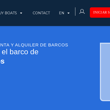
INICIAR 
UY BOATS
CONTACT
EN
BLOG
NTA Y ALQUILER DE BARCOS
 el barco de
os