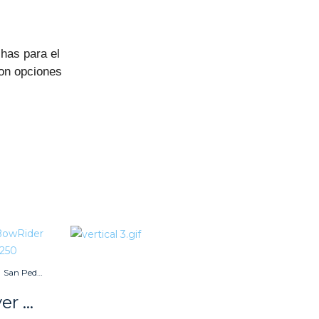
chas para el
con opciones
San Pedro del Pinatar
Quicksilver BowRider 555