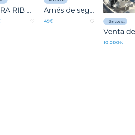
COBRA RIB 500
Arnés de seguridad EVAL de cintura ajustable para adulto
€
45
€
Barcos de recreo
10.000
€