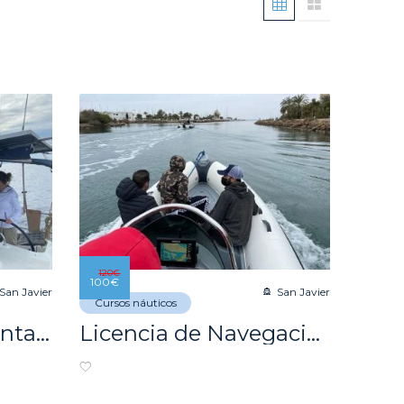
120
€
100
€
San Javier
San Javier
Cursos náuticos
Prácticas Reglamentarias para la obtención del PER!
Licencia de Navegación