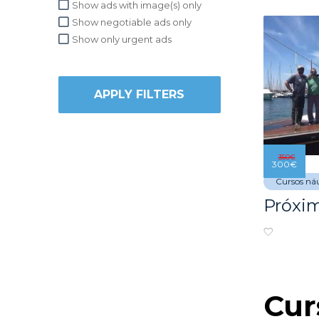
Show ads with image(s) only
Show negotiable ads only
Show only urgent ads
APPLY FILTERS
350
€
300
€
Cursos náu
Cur