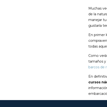
Muchas vec
de la natur
manejar tu 
gustaría t
En primer l
compravent
todas aque
Como verás
tamaños y 
barcos de 
En definiti
cursos ná
información
embarcació