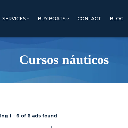
SERVICES
BUY BOATS
CONTACT
BLOG
Cursos náuticos
ing
1
-
6
of
6
ads found