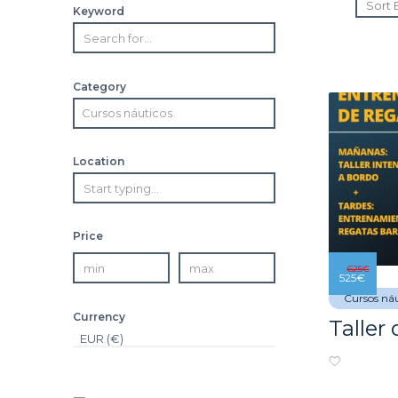
Keyword
Category
Cursos náuticos
Location
Price
625
€
525
€
Cursos náu
Currency