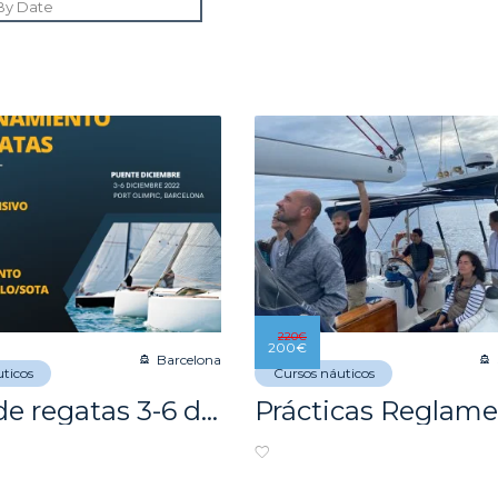
220
€
200
€
Barcelona
ticos
Cursos náuticos
Taller de regatas 3-6 de Diciembre