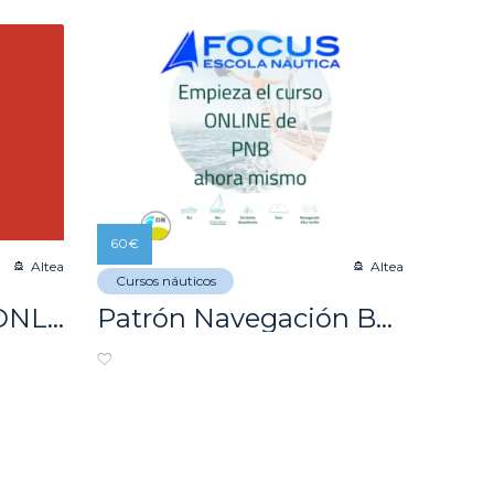
60
€
Altea
Altea
Cursos náuticos
Stand Up Paddle ONLINE LEVEL 0 ¡GRATIS!
Patrón Navegación Básica / PNB ONLINE