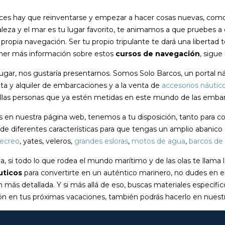
es hay que reinventarse y empezar a hacer cosas nuevas, como
aleza y el mar es tu lugar favorito, te animamos a que pruebes a
propia navegación. Ser tu propio tripulante te dará una libertad 
ener más información sobre estos
cursos de navegación
, sigue
ugar, nos gustaría presentarnos. Somos Solo Barcos, un portal náu
a y alquiler de embarcaciones y a la venta de
accesorios náutic
llas personas que ya estén metidas en este mundo de las embar
 en nuestra página web, tenemos a tu disposición, tanto para co
de diferentes características para que tengas un amplio abanico
recreo
, yates, veleros,
grandes esloras
,
motos de agua
,
barcos de 
va, si todo lo que rodea el mundo marítimo y de las olas te llama
uticos
para convertirte en un auténtico marinero, no dudes en e
 más detallada. Y si más allá de eso, buscas materiales específic
n en tus próximas vacaciones, también podrás hacerlo en nuestr