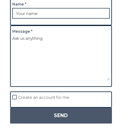
Name *
Message *
Create an account for me
SEND