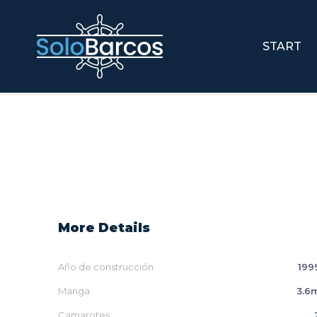
START
More Details
Año de construcción
199
Manga
3.6
Camarotes