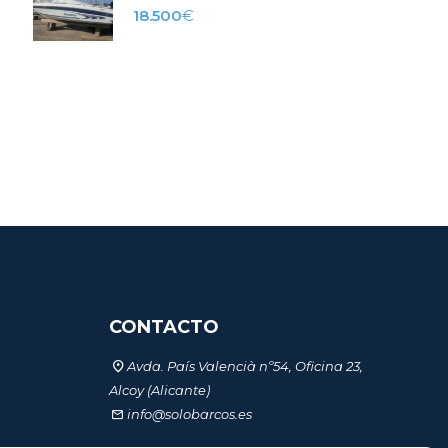
18.500
€
CONTACTO
Avda. País Valencià nº54, Oficina 23,
Alcoy (Alicante)
info@solobarcos.es