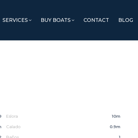
SERVICES
BUY BOATS
CONTACT
BLOG
9
Eslora
10m
m
Calado
0.9m
2
Baños
1