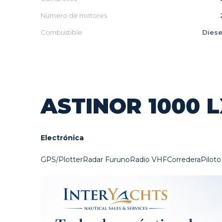
Número de motores
Combustible
Diese
ASTINOR 1000 
Electrónica
GPS/PlotterRadar FurunoRadio VHFCorrederaPilo