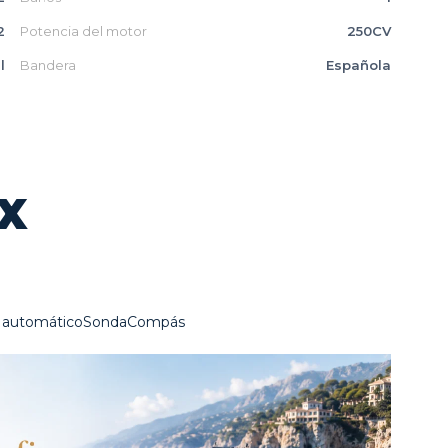
2
Potencia del motor
250CV
l
Bandera
Española
LX
to automáticoSondaCompás