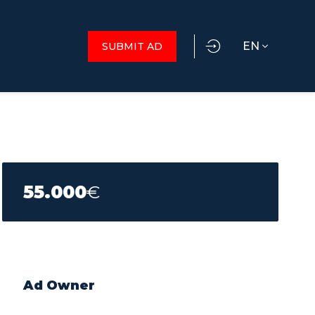
EN
SUBMIT AD
55.000
€
Ad Owner