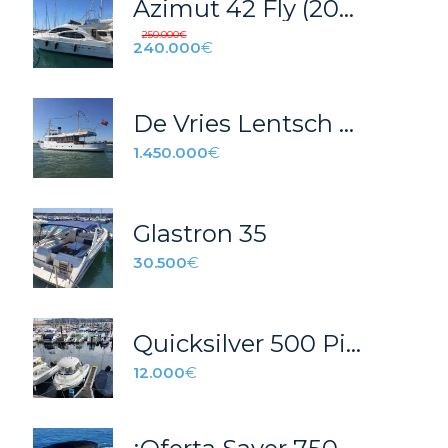
Azimut 42 Fly (2003)
250.000
€
240.000
€
De Vries Lentsch 26
1.450.000
€
Glastron 35
30.500
€
Quicksilver 500 Pilothouse
12.000
€