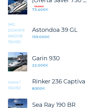
¡Oferta Saver 750 wa!
78.000
€
73.400
€
Astondoa 39 GL
139.000
€
Garin 930
22.000
€
Rinker 236 Captiva
8.500
€
Sea Ray 190 BR