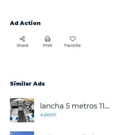
Ad Action
Share
Print
Favorite
Similar Ads
lancha 5 metros 115 cv
4.500
€