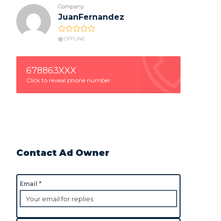
Company
JuanFernandez
OFFLINE
678863XXX
Click to reveal phone number
Contact Ad Owner
Email *