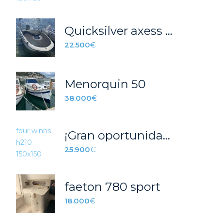
Quicksilver axess 475
22.500
€
Menorquin 50
38.000
€
¡Gran oportunidad! Four Winns H210
25.900
€
faeton 780 sport
18.000
€