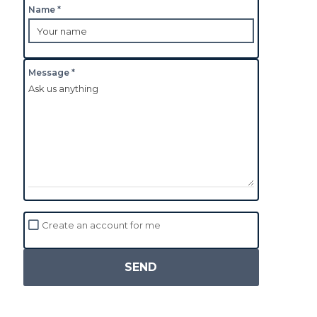
Name *
Message *
Create an account for me
SEND