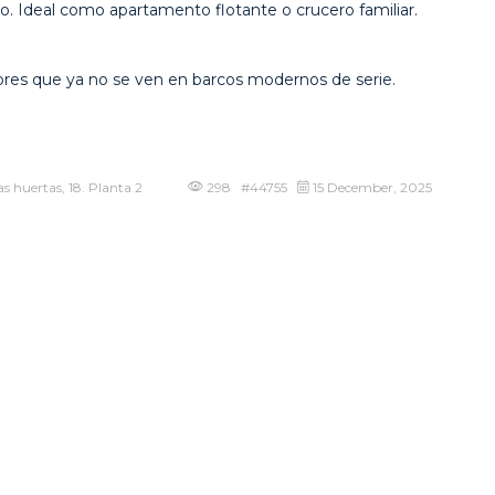
. Ideal como apartamento flotante o crucero familiar.
osores que ya no se ven en barcos modernos de serie.
s huertas, 18. Planta 2
298 #44755
15 December, 2025