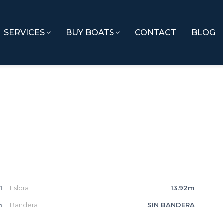
SERVICES
BUY BOATS
CONTACT
BLOG
1
Eslora
13.92m
m
Bandera
SIN BANDERA