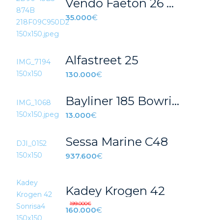
Vendo Faeton 26 Scape
35.000
€
Alfastreet 25
130.000
€
Bayliner 185 Bowrider apta para títulin lista para navegar
13.000
€
Sessa Marine C48
937.600
€
Kadey Krogen 42
199.000
€
160.000
€