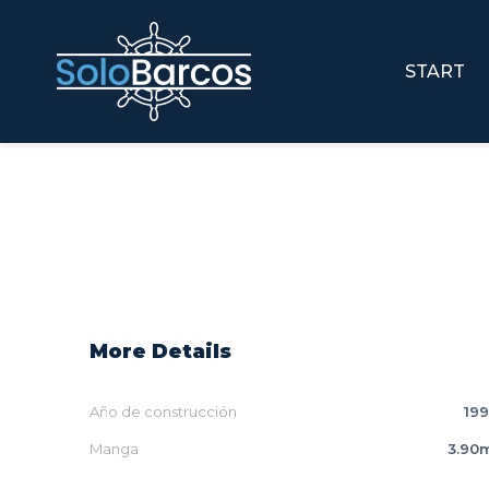
START
More Details
Año de construcción
199
Manga
3.90