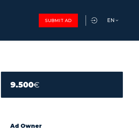
EN
SUBMIT AD
9.500
€
Ad Owner