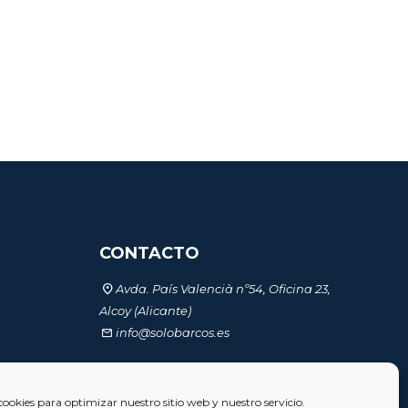
CONTACTO
Avda. País Valencià nº54, Oficina 23,
Alcoy (Alicante)
info@solobarcos.es
AD
cookies para optimizar nuestro sitio web y nuestro servicio.