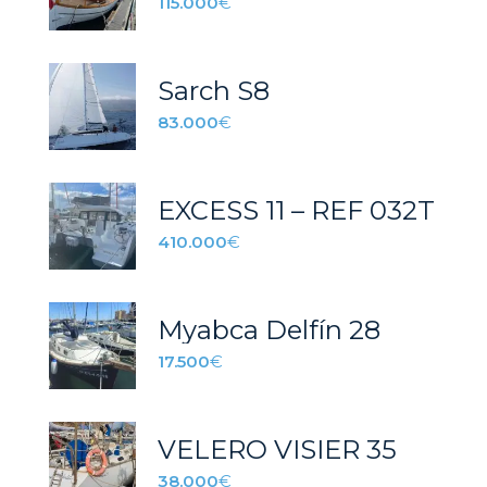
115.000
€
Sarch S8
83.000
€
EXCESS 11 – REF 032T
410.000
€
Myabca Delfín 28
17.500
€
VELERO VISIER 35
38.000
€