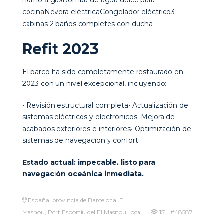
horno a gasBomba de agua dulce para
cocinaNevera eléctricaCongelador eléctrico3
cabinas 2 baños completes con ducha
Refit 2023
El barco ha sido completamente restaurado en
2023 con un nivel excepcional, incluyendo:
• Revisión estructural completa• Actualización de
sistemas eléctricos y electrónicos• Mejora de
acabados exteriores e interiores• Optimización de
sistemas de navegación y confort
Estado actual: impecable, listo para
navegación oceánica inmediata.
España, provincia de Barcelona, El
Masnou, Port Esportiu del El Masnou, local
151 #48587