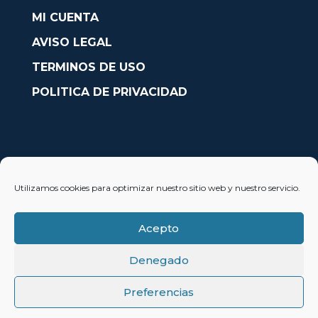
MI CUENTA
AVISO LEGAL
TERMINOS DE USO
POLITICA DE PRIVACIDAD
CONTACTO
Utilizamos cookies para optimizar nuestro sitio web y nuestro servicio.
Avda. País Valencià nº54, Oficina 23, Alcoy (Alicante)
info@solobarcos.es
Acepto
Denegado
Preferencias