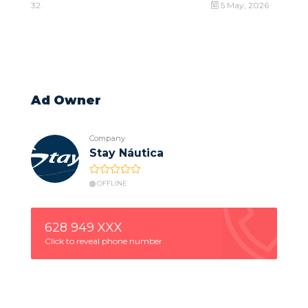
32.
5 May, 2026
Ad Owner
Company
Stay Náutica
OFFLINE
628 949 XXX
Click to reveal phone number