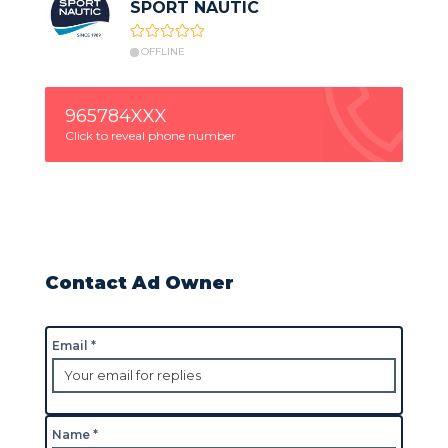
SPORT NAUTIC
OFFLINE
965784XXX
Click to reveal phone number
Contact Ad Owner
Email *
Name *