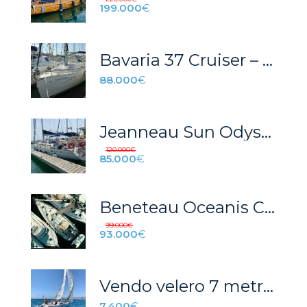
199.000
€
Bavaria 37 Cruiser – REF 017T
88.000
€
Jeanneau Sun Odyssey 43
120.000
€
85.000
€
Beneteau Oceanis Clipper 411 (1998)
99.000
€
93.000
€
Vendo velero 7 metros
7.400
€