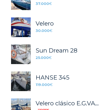
37.000
€
Velero
30.000
€
Sun Dream 28
25.000
€
HANSE 345
119.000
€
Velero clásico E.G.VAN DE STAD STORMY 55 de 1981. Bandera española, precio con IVA incluido
220.000
€