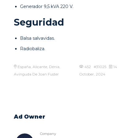
Generador 9,5 kVA 220 V.
Seguridad
Balsa salvavidas.
Radiobaliza.
España, Alicante, Dénia,
452 #31025
14
Avinguda De Joan Fuster
October, 2024
Ad Owner
Company