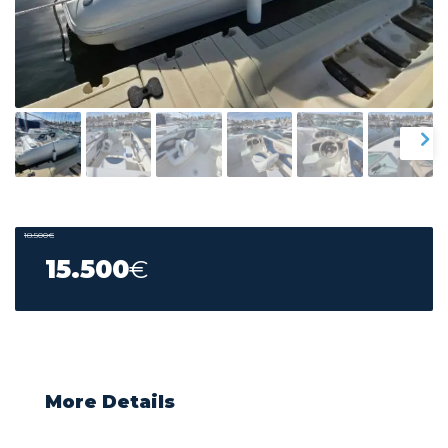
18.500
€
15.500
€
More Details