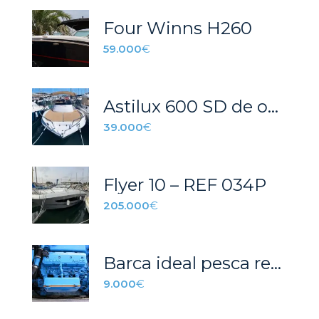
Four Winns H260
59.000
€
Astilux 600 SD de ocasión
39.000
€
Flyer 10 – REF 034P
205.000
€
Barca ideal pesca recreativa
9.000
€