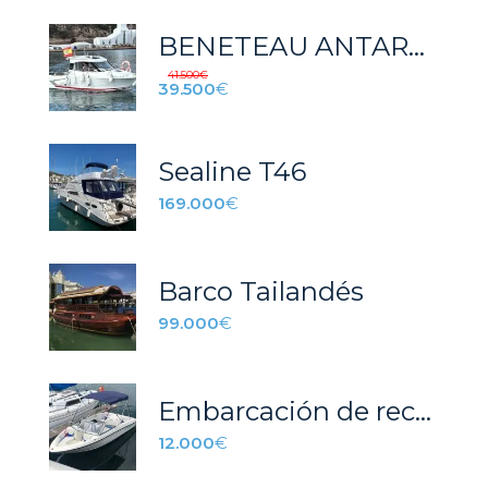
BENETEAU ANTARES 6.80 – 2014 – MOTOR FUERABORDA SUZUKI DF115A CV – 430 HORAS – EXCELENTE ESTADO
41.500
€
39.500
€
Sealine T46
169.000
€
Barco Tailandés
99.000
€
Embarcación de recreo
12.000
€