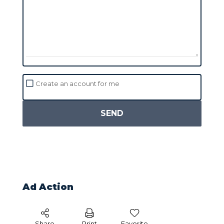
Create an account for me
SEND
Ad Action
Share
Print
Favorite