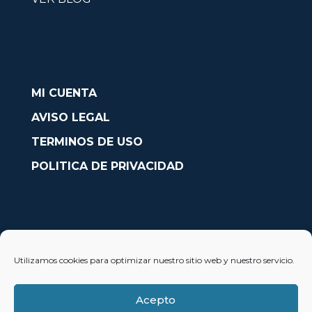
MI CUENTA
AVISO LEGAL
TERMINOS DE USO
POLITICA DE PRIVACIDAD
CONTACTO
Utilizamos cookies para optimizar nuestro sitio web y nuestro servicio.
Avda. País Valencià nº54, Oficina 23, Alcoy (Alicante)
info@solobarcos.es
Acepto