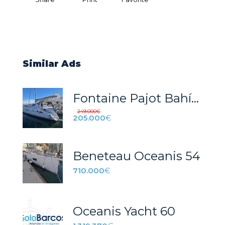
Similar Ads
Fontaine Pajot Bahía 46
249.000
€
205.000
€
Beneteau Oceanis 54
710.000
€
Oceanis Yacht 60