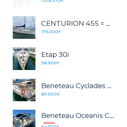
1.319.370
€
CENTURION 45S = REF 009T
175.000
€
Etap 30i
38.900
€
Beneteau Cyclades 43
89.000
€
Beneteau Oceanis Clipper 343
69.000
€
64.500
€