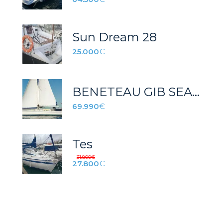
Sun Dream 28
25.000
€
BENETEAU GIB SEA 472 (50 PIES)
69.990
€
Tes
31.800
€
27.800
€