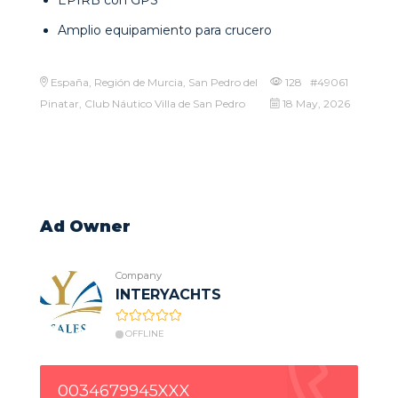
EPIRB con GPS
Amplio equipamiento para crucero
España, Región de Murcia, San Pedro del
128 #49061
Pinatar, Club Náutico Villa de San Pedro
18 May, 2026
Ad Owner
Company
INTERYACHTS
OFFLINE
0034679945XXX