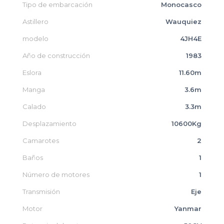
Tipo de embarcación
Monocasco
Astillero
Wauquiez
modelo
4JH4E
Año de construcción
1983
Eslora
11.60m
Manga
3.6m
Calado
3.3m
Desplazamiento
10600Kg
Camarotes
2
Baños
1
Número de motores
1
Transmisión
Eje
Motor
Yanmar